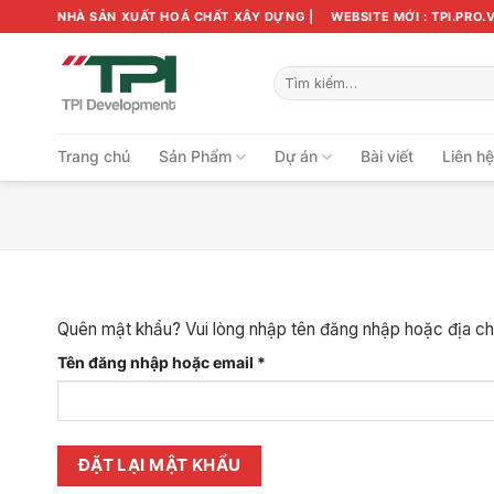
Bỏ
NHÀ SẢN XUẤT HOÁ CHẤT XÂY DỰNG |
WEBSITE MỚI : TPI.PRO.
qua
nội
Tìm
dung
kiếm:
Trang chủ
Sản Phẩm
Dự án
Bài viết
Liên h
Quên mật khẩu? Vui lòng nhập tên đăng nhập hoặc địa chỉ
Bắt
Tên đăng nhập hoặc email
*
buộc
ĐẶT LẠI MẬT KHẨU