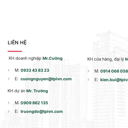
LIÊN HỆ
KH doanh nghiệp
Mr.Cường
KH cửa hàng, đại lý
M
M:
0933 43 83 23
M:
0914 068 058
E:
cuongnguyen@tpivn.com
E:
kien.bui@tpi
KH dự án
Mr. Trường
M:
0909 862 135
E:
truongdo@tpivn.com