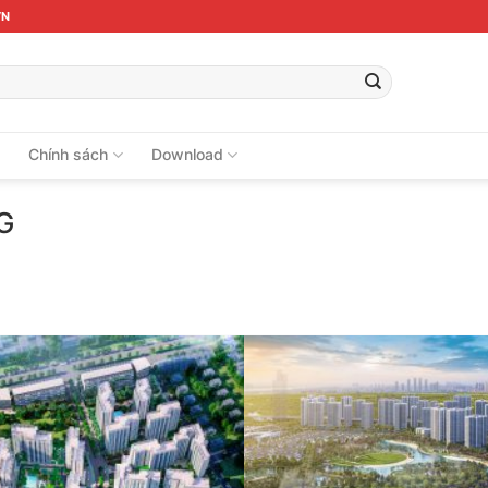
VN
ệ
Chính sách
Download
G