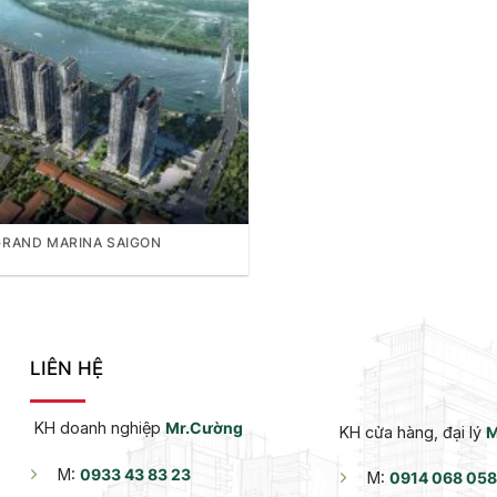
GRAND MARINA SAIGON
LIÊN HỆ
KH doanh nghiệp
Mr.Cường
KH cửa hàng, đại lý
M
M:
0933 43 83 23
M:
0914 068 058