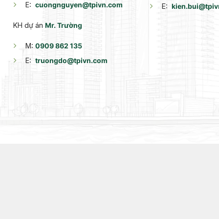
E:
cuongnguyen@tpivn.com
E:
kien.bui@tpi
KH dự án
Mr. Trường
M:
0909 862 135
E:
truongdo@tpivn.com