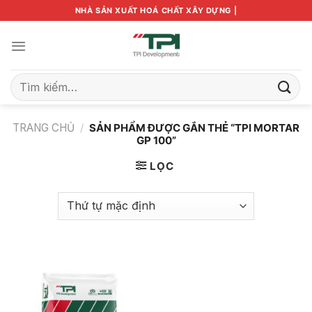
Bỏ
NHÀ SẢN XUẤT HOÁ CHẤT XÂY DỰNG |
qua
nội
dung
Tìm
kiếm:
TRANG CHỦ
/
SẢN PHẨM ĐƯỢC GẮN THẺ “TPI MORTAR
GP 100”
LỌC