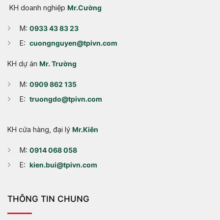
KH doanh nghiệp
Mr.Cường
M:
0933 43 83 23
E:
cuongnguyen@tpivn.com
KH dự án
Mr. Trường
M:
0909 862 135
E:
truongdo@tpivn.com
KH cửa hàng, đại lý
Mr.Kiên
M:
0914 068 058
E:
kien.bui@tpivn.com
THÔNG TIN CHUNG