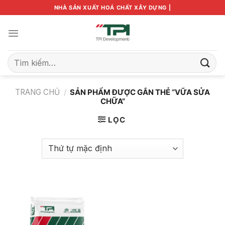
Bỏ
NHÀ SẢN XUẤT HOÁ CHẤT XÂY DỰNG |
qua
nội
dung
Tìm
kiếm:
TRANG CHỦ
/
SẢN PHẨM ĐƯỢC GẮN THẺ “VỮA SỬA
CHỮA”
LỌC