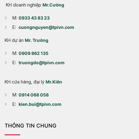
KH doanh nghiệp
Mr.Cường
M:
0933 43 83 23
E:
cuongnguyen@tpivn.com
KH dự án
Mr. Trường
M:
0909 862 135
E:
truongdo@tpivn.com
KH cửa hàng, đại lý
Mr.Kiên
M:
0914 068 058
E:
kien.bui@tpivn.com
THÔNG TIN CHUNG