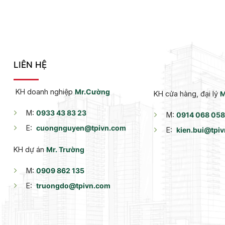
LIÊN HỆ
KH doanh nghiệp
Mr.Cường
KH cửa hàng, đại lý
M
M:
0933 43 83 23
M:
0914 068 058
E:
cuongnguyen@tpivn.com
E:
kien.bui@tpi
KH dự án
Mr. Trường
M:
0909 862 135
E:
truongdo@tpivn.com