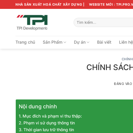
Bỏ
NHÀ SẢN XUẤT HOÁ CHẤT XÂY DỰNG |
WEBSITE MỚI : TPI.PRO.
qua
nội
Tìm
dung
kiếm:
Trang chủ
Sản Phẩm
Dự án
Bài viết
Liên h
CHÍNH
CHÍNH SÁCH
ĐĂNG VÀ
Nội dung chính
Mục đích và phạm vi thu thập:
Phạm vi sử dụng thông tin
Thời gian lưu trữ thông tin