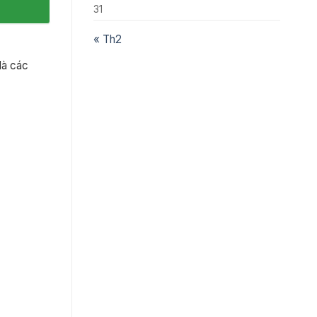
31
« Th2
là các