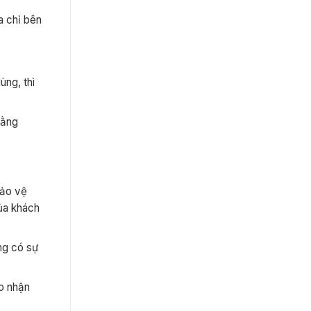
a chỉ bên
ùng, thì
bằng
bảo vệ
của khách
ng có sự
ao nhận