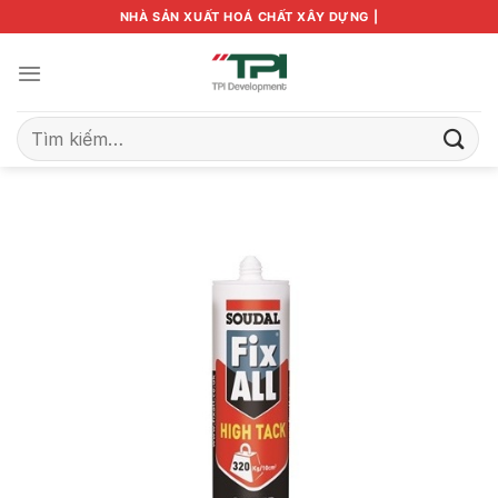
Bỏ
NHÀ SẢN XUẤT HOÁ CHẤT XÂY DỰNG |
qua
nội
dung
Tìm
kiếm: