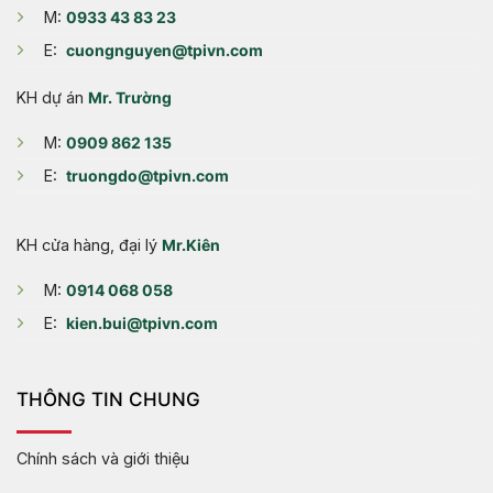
M:
0933 43 83 23
E:
cuongnguyen@tpivn.com
KH dự án
Mr. Trường
M:
0909 862 135
E:
truongdo@tpivn.com
KH cửa hàng, đại lý
Mr.Kiên
M:
0914 068 058
E:
kien.bui@tpivn.com
THÔNG TIN CHUNG
Chính sách và giới thiệu