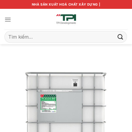
Bỏ
NHÀ SẢN XUẤT HOÁ CHẤT XÂY DỰNG |
qua
nội
dung
Tìm
kiếm: