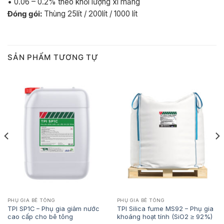
• 0.06 – 0.2% theo khối lượng xi măng
Đóng gói:
Thùng 25lít / 200lít / 1000 lít
SẢN PHẨM TƯƠNG TỰ
PHỤ GIA BÊ TÔNG
PHỤ GIA BÊ TÔNG
TPI SP1C – Phụ gia giảm nước
TPI Silica fume MS92 – Phụ gia
cao cấp cho bê tông
khoáng hoạt tính (SiO2 ≥ 92%)