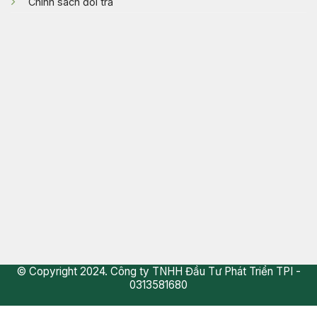
Chính sách đổi trả
© Copyright 2024. Công ty TNHH Đầu Tư Phát Triển TPI -
0313581680