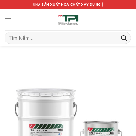
Bỏ
NHÀ SẢN XUẤT HOÁ CHẤT XÂY DỰNG |
qua
nội
dung
Tìm
kiếm: