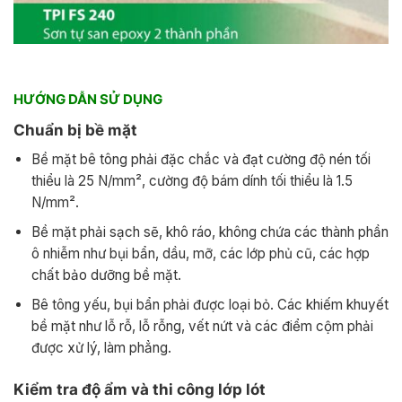
HƯỚNG DẪN SỬ DỤNG
Chuẩn bị bề mặt
Bề mặt bê tông phải đặc chắc và đạt cường độ nén tối
thiểu là 25 N/mm², cường độ bám dính tối thiểu là 1.5
N/mm².
Bề mặt phải sạch sẽ, khô ráo, không chứa các thành phần
ô nhiễm như bụi bẩn, dầu, mỡ, các lớp phủ cũ, các hợp
chất bảo dưỡng bề mặt.
Bê tông yếu, bụi bẩn phải được loại bỏ. Các khiếm khuyết
bề mặt như lỗ rỗ, lỗ rỗng, vết nứt và các điểm cộm phải
được xử lý, làm phẳng.
Kiểm tra độ ẩm và thi công lớp lót