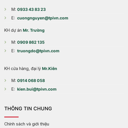
M:
0933 43 83 23
E:
cuongnguyen@tpivn.com
KH dự án
Mr. Trường
M:
0909 862 135
E:
truongdo@tpivn.com
KH cửa hàng, đại lý
Mr.Kiên
M:
0914 068 058
E:
kien.bui@tpivn.com
THÔNG TIN CHUNG
Chính sách và giới thiệu