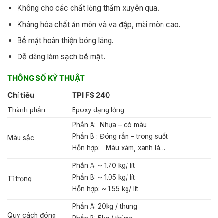
Không cho các chất lỏng thấm xuyên qua.
Kháng hóa chất ăn mòn và va đập, mài mòn cao.
Bề mặt hoàn thiện bóng láng.
Dễ dàng làm sạch bề mặt.
THÔNG SỐ KỸ THUẬT
Chỉ tiêu
TPI FS 240
Thành phần
Epoxy dạng lỏng
Phần A: Nhựa – có màu
Phần B : Đóng rắn – trong suốt
Màu sắc
Hỗn hợp: Màu xám, xanh lá…
Phần A: ~ 1.70 kg/ lít
Phần B: ~ 1.05 kg/ lít
Tỉ trọng
Hỗn hợp: ~ 1.55 kg/ lít
Phần A: 20kg / thùng
Quy cách đóng
Phần B: 5kg / thùng