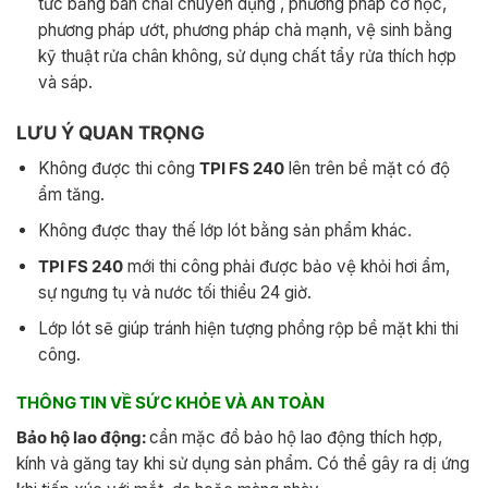
tức bằng bàn chải chuyên dụng , phương pháp cơ học,
phương pháp ướt, phương pháp chà mạnh, vệ sinh bằng
kỹ thuật rửa chân không, sử dụng chất tẩy rửa thích hợp
và sáp.
LƯU Ý QUAN TRỌNG
Không được thi công
TPI FS 240
lên trên bề mặt có độ
ẩm tăng.
Không được thay thế lớp lót bằng sản phẩm khác.
TPI FS 240
mới thi công phải được bảo vệ khỏi hơi ẩm,
sự ngưng tụ và nước tối thiểu 24 giờ.
Lớp lót sẽ giúp tránh hiện tượng phồng rộp bề mặt khi thi
công.
THÔNG TIN VỀ SỨC KHỎE VÀ AN TOÀN
Bảo hộ lao động:
cần mặc đồ bảo hộ lao động thích hợp,
kính và găng tay khi sử dụng sản phẩm. Có thể gây ra dị ứng