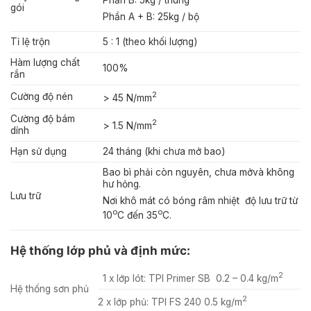
gói
Phần A + B: 25kg / bộ
Tỉ lệ trộn
5 : 1 (theo khối lượng)
Hàm lượng chất
100%
rắn
2
Cường độ nén
> 45 N/mm
Cường độ bám
2
> 1.5 N/mm
dính
Hạn sử dụng
24 tháng (khi chưa mở bao)
Bao bì phải còn nguyên, chưa mởvà không
hư hỏng.
Lưu trữ
Nơi khô mát có bóng râm nhiệt độ lưu trữ từ
o
o
10
C đến 35
C.
Hệ thống lớp phủ và định mức:
2
1 x lớp lót: TPI Primer SB 0.2 – 0.4 kg/m
Hệ thống sơn phủ
2
2 x lớp phủ: TPI FS 240 0.5 kg/m