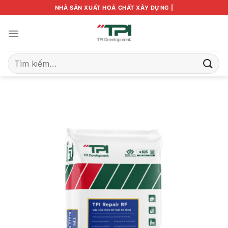
Bỏ
NHÀ SẢN XUẤT HOÁ CHẤT XÂY DỰNG |
qua
nội
dung
Tìm
kiếm: