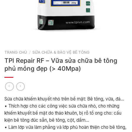
TRANG CHỦ
/
SỬA CHỮA & BẢO VỆ BÊ TÔNG
TPI Repair RF – Vữa sửa chữa bê tông
phủ mỏng đẹp (> 40Mpa)
Sửa chữa khiếm khuyết nhỏ trên bề mặt: Bê tông, vữa, đá…
• Thích hợp cho các công việc sửa chữa nhỏ, cho những
khiếm khuyết bề mặt do tháo khuôn, bị rỗ tổ ong cho: cấu
kiện bê tông đúc sẵn, bê tông, cột, dầm…
• Làm lớp vữa làm phẳng và lớp phủ hoàn thiện cho bê tông,