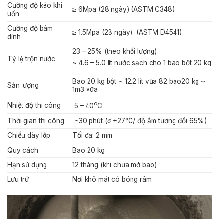
Cường độ kéo khi
≥ 6Mpa (28 ngày) (ASTM C348)
uốn
Cường độ bám
≥ 1.5Mpa (28 ngày) (ASTM D4541)
dính
23 – 25% (theo khối lượng)
Tỷ lệ trộn nước
~ 4.6 – 5.0 lít nước sạch cho 1 bao bột 20 kg
Bao 20 kg bột ~ 12.2 lít vữa 82 bao20 kg ~
Sản lượng
1m3 vữa
o
Nhiệt độ thi công
5 – 40
C
Thời gian thi công
~30 phút
(ở +27°C/ độ ẩm tương đối 65%)
Chiều dày lớp
Tối đa: 2 mm
Quy cách
Bao 20 kg
Hạn sử dụng
12 tháng (khi chưa mở bao)
Lưu trữ
Nơi khô mát có bóng râm