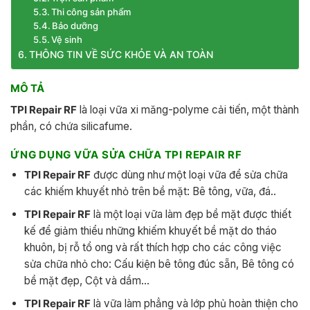
Thi công sản phẩm
Bảo dưỡng
Vệ sinh
THÔNG TIN VỀ SỨC KHỎE VÀ AN TOÀN
MÔ TẢ
TPI Repair RF
là loại vữa xi măng-polyme cải tiến, một thành
phần, có chứa silicafume.
ỨNG DỤNG VỮA SỬA CHỮA TPI REPAIR RF
TPI Repair RF
được dùng như một loại vữa để sửa chữa
các khiếm khuyết nhỏ trên bề mặt: Bê tông, vữa, đá..
TPI Repair RF
là một loại vữa làm đẹp bề mặt được thiết
kế để giảm thiểu những khiếm khuyết bề mặt do tháo
khuôn, bị rỗ tổ ong và rất thích hợp cho các công việc
sửa chữa nhỏ cho: Cấu kiện bê tông đúc sẵn, Bê tông có
bề mặt đẹp, Cột và dầm…
TPI Repair RF
là vữa làm phẳng và lớp phủ hoàn thiện cho