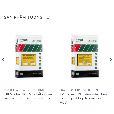
SẢN PHẨM TƯƠNG TỰ
SỬA CHỮA & BẢO VỆ BÊ TÔNG
SỬA CHỮA & BẢO VỆ BÊ TÔNG
TPI Mortar SP – Vữa kết nối và
TPI Repair HS – Vữa sửa chữa
bảo vệ chống ăn mòn cốt thép
bê tông cường độ cao (>70
Mpa)