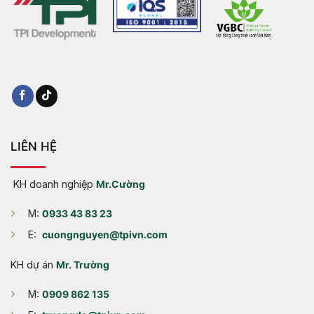
LIÊN HỆ
KH doanh nghiệp
Mr.Cường
M:
0933 43 83 23
E:
cuongnguyen@tpivn.com
KH dự án
Mr. Trường
M:
0909 862 135