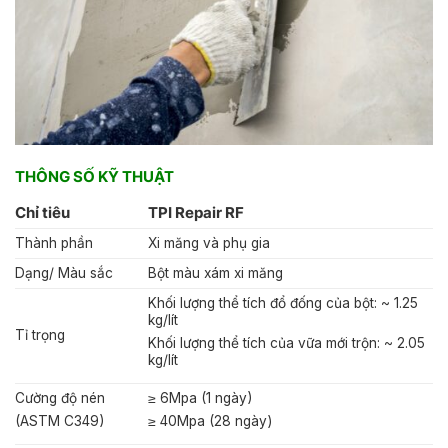
THÔNG SỐ KỸ THUẬT
Chỉ tiêu
TPI Repair RF
Thành phần
Xi măng và phụ gia
Dạng/ Màu sắc
Bột màu xám xi măng
Khối lượng thể tích đổ đống của bột: ~ 1.25
kg/lít
Tỉ trọng
Khối lượng thể tích của vữa mới trộn: ~ 2.05
kg/lít
Cường độ nén
≥ 6Mpa (1 ngày)
(ASTM C349)
≥ 40Mpa (28 ngày)