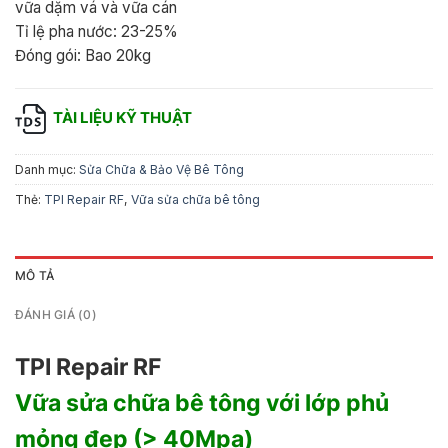
vữa dặm vá và vữa cán
Tỉ lệ pha nước: 23-25%
Đóng gói: Bao 20kg
TÀI LIỆU KỸ THUẬT
Danh mục:
Sửa Chữa & Bảo Vệ Bê Tông
Thẻ:
TPI Repair RF
,
Vữa sửa chữa bê tông
MÔ TẢ
ĐÁNH GIÁ (0)
TPI Repair RF
Vữa sửa chữa bê tông với lớp phủ
mỏng đẹp (> 40Mpa)