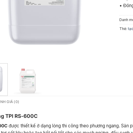
• Đóng 
Danh m
Thẻ:
tạ
NH GIÁ (0)
g TPI RS-600C
00C
được thiết kế ở dạng lỏng thi công theo phương ngang. Sản 
trơ cốt liệu hoặc tạo kết nối tốt cho các mạch ngừng, đầu cạnh và