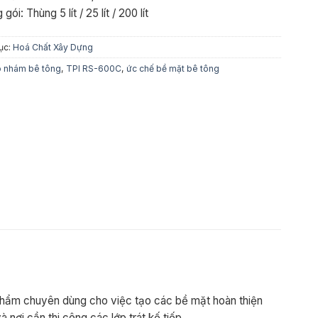
gói: Thùng 5 lít / 25 lít / 200 lít
ục:
Hoá Chất Xây Dựng
o nhám bê tông
,
TPI RS-600C
,
ức chế bề mặt bê tông
phẩm chuyên dùng cho việc tạo các bề mặt hoàn thiện
 nơi cần thi công các lớp trát kế tiếp.