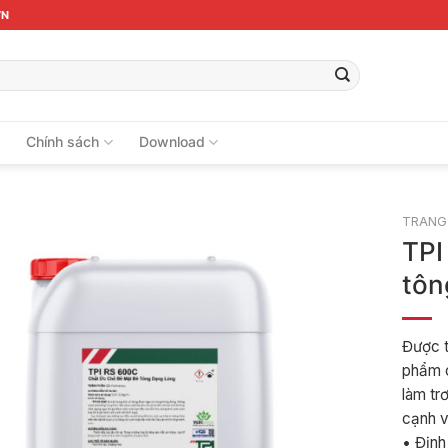
VN
ệ
Chính sách
Download
TRANG
TPI
tôn
Được t
phẩm c
làm tr
cạnh v
• Định