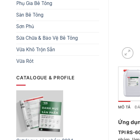
Phụ Gia Bê Tông
Sàn Bê Tông
Sơn Phủ
Sửa Chữa & Bảo Vệ Bê Tông
Vữa Khô Trộn Sẵn
Vữa Rót
CATALOGUE & PROFILE
MÔ TẢ
ĐÁ
Ứng dụn
TPI RS-6
nhám, làm 