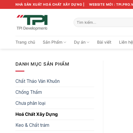
Bỏ
NHÀ SẢN XUẤT HOÁ CHẤT XÂY DỰNG |
WEBSITE MỚI : TPI.PRO.
qua
nội
Tìm
dung
kiếm:
Trang chủ
Sản Phẩm
Dự án
Bài viết
Liên h
DANH MỤC SẢN PHẨM
Chất Tháo Ván Khuôn
Chống Thấm
Chưa phân loại
Hoá Chất Xây Dựng
Keo & Chất trám