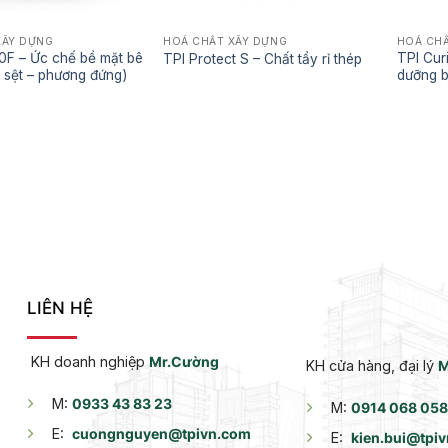
XÂY DỰNG
HOÁ CHẤT XÂY DỰNG
HOÁ CHẤ
0F – Ức chế bề mặt bê
TPI Cur
TPI Protect S – Chất tẩy rỉ thép
 sệt – phương đứng)
dưỡng b
LIÊN HỆ
KH doanh nghiệp
Mr.Cường
KH cửa hàng, đại lý
M
M:
0933 43 83 23
M:
0914 068 058
E:
cuongnguyen@tpivn.com
E:
kien.bui@tpi