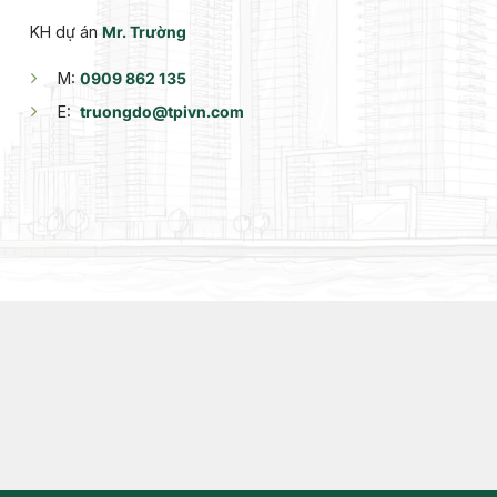
KH dự án
Mr. Trường
M:
0909 862 135
E:
truongdo@tpivn.com