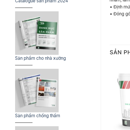
Catalogue sản phẩm 2024
• Định mức
————
• Đóng gói:
SẢN P
Sản phẩm cho nhà xưởng
————
Sản phẩm chống thấm
————