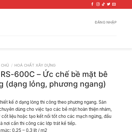
ĐĂNG NHẬP
 CHỦ
/
HOÁ CHẤT XÂY DỰNG
 RS-600C – Ức chế bề mặt bê
g (dạng lỏng, phương ngang)
hiết kế ở dạng lỏng thi công theo phương ngang. Sản
huyên dùng cho việc tạo các bề mặt hoàn thiện nhám,
ơ cốt liệu hoặc tạo kết nối tốt cho các mạch ngừng, đầu
à nơi cần thi công các lớp trát kế tiếp.
 mức: 0.25 – 0.3 lít / m2