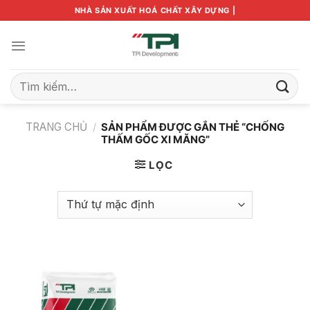
Bỏ
NHÀ SẢN XUẤT HOÁ CHẤT XÂY DỰNG |
qua
nội
dung
Tìm
kiếm:
TRANG CHỦ
/
SẢN PHẨM ĐƯỢC GẮN THẺ “CHỐNG
THẤM GỐC XI MĂNG”
LỌC