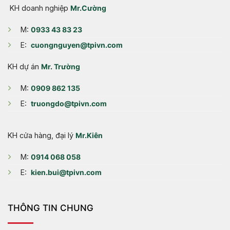
KH doanh nghiệp
Mr.Cường
M:
0933 43 83 23
E:
cuongnguyen@tpivn.com
KH dự án
Mr. Trường
M:
0909 862 135
E:
truongdo@tpivn.com
KH cửa hàng, đại lý
Mr.Kiên
M:
0914 068 058
E:
kien.bui@tpivn.com
THÔNG TIN CHUNG