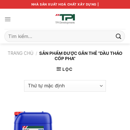
Bỏ
NHÀ SẢN XUẤT HOÁ CHẤT XÂY DỰNG |
qua
nội
dung
Tìm
kiếm:
TRANG CHỦ
/
SẢN PHẨM ĐƯỢC GẮN THẺ “DẦU THÁO
CỐP PHA”
LỌC