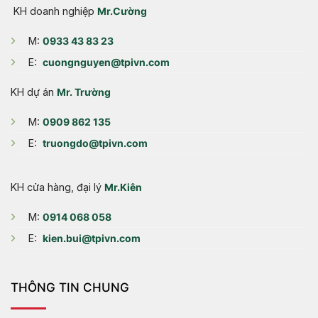
KH doanh nghiệp
Mr.Cường
M:
0933 43 83 23
E:
cuongnguyen@tpivn.com
KH dự án
Mr. Trường
M:
0909 862 135
E:
truongdo@tpivn.com
KH cửa hàng, đại lý
Mr.Kiên
M:
0914 068 058
E:
kien.bui@tpivn.com
THÔNG TIN CHUNG