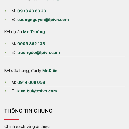
M:
0933 43 83 23
E:
cuongnguyen@tpivn.com
KH dự án
Mr. Trường
M:
0909 862 135
E:
truongdo@tpivn.com
KH cửa hàng, đại lý
Mr.Kiên
M:
0914 068 058
E:
kien.bui@tpivn.com
THÔNG TIN CHUNG
Chính sách và giới thiệu