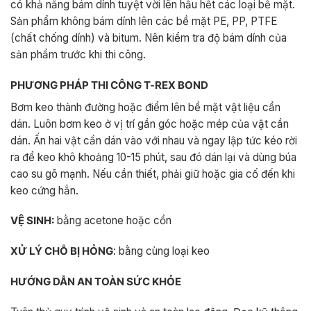
có khả năng bám dính tuyệt vời lên hầu hết các loại bề mặt.
Sản phẩm không bám dính lên các bề mặt PE, PP, PTFE
(chất chống dính) và bitum. Nên kiểm tra độ bám dính của
sản phẩm trước khi thi công.
PHƯƠNG PHÁP THI CÔNG T-REX BOND
Bơm keo thành đường hoặc điểm lên bề mặt vật liệu cần
dán. Luôn bơm keo ở vị trí gần góc hoặc mép của vật cần
dán. Ấn hai vật cần dán vào với nhau và ngay lập tức kéo rời
ra để keo khô khoảng 10-15 phút, sau đó dán lại và dùng búa
cao su gõ mạnh. Nếu cần thiết, phải giữ hoặc gia cố đến khi
keo cứng hẳn.
VỆ SINH:
bằng acetone hoặc cồn
XỬ LÝ CHỖ BỊ HỎNG
: bằng cùng loại keo
HƯỚNG DẪN AN TOÀN SỨC KHỎE