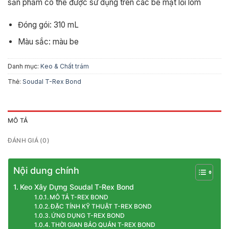
sản phẩm có thể được sử dụng trên các bề mặt lồi lõm
Đóng gói: 310 mL
Màu sắc: màu be
Danh mục:
Keo & Chất trám
Thẻ:
Soudal T-Rex Bond
MÔ TẢ
ĐÁNH GIÁ (0)
Nội dung chính
Keo Xây Dựng Soudal T-Rex Bond
MÔ TẢ T-REX BOND
ĐẶC TÍNH KỸ THUẬT T-REX BOND
ỨNG DỤNG T-REX BOND
THỜI GIAN BẢO QUẢN T-REX BOND