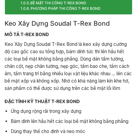
BỀ MẶT THI CÔNG T-REX BOND
PHƯƠNG PHÁP THI CÔNG T-REX BOND
Keo Xây Dựng Soudal T-Rex Bond
MÔ TẢ T-REX BOND
Keo Xây Dựng Soudal T-Rex Bond là keo xây dựng cường
độ cao gốc cao su tổng hợp, bám dính tức thì lên hầu hết
các loại bề mặt không bằng phẳng. Dùng dán tấm tường,
chân cột, nẹp chân tường, nẹp góc, tấm bao che, tấm cách
âm, tấm trang trí bằng nhiều loại vật liệu khác nhau … lên các
bề mặt xốp và không xốp. Nhờ có khả năng làm kín khe hở,
sản phẩm có thể được sử dụng trên các bề mặt lồi lõm
ĐẶC TÍNH KỸ THUẬT T-REX BOND
Ứng dụng rộng rãi trong xây dựng
Bám dính lên hầu hết các loại bề mặt không bằng phẳng
Dùng thay thế cho đinh và neo móc