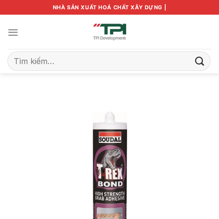
Bỏ
NHÀ SẢN XUẤT HOÁ CHẤT XÂY DỰNG |
qua
nội
dung
Tìm
kiếm: