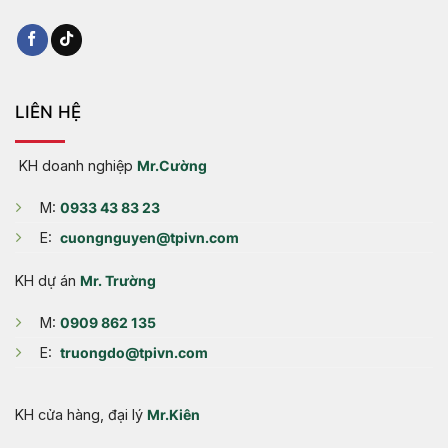
LIÊN HỆ
KH doanh nghiệp
Mr.Cường
M:
0933 43 83 23
E:
cuongnguyen@tpivn.com
KH dự án
Mr. Trường
M:
0909 862 135
E:
truongdo@tpivn.com
KH cửa hàng, đại lý
Mr.Kiên