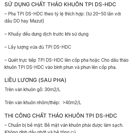
SỬ DỤNG CHẤT THÁO KHUÔN TPI DS-HDC
– Pha TPI DS-HDC theo tỷ lệ thích hợp: (từ 20~50 lần với
dầu DO hay Mazut)
– Khuấy đều dung dịch trước khi sử dụng
– Lấy lượng vừa đủ TPI DS-HDC
– Quét trực tiếp TPI DS-HDC lên cốp pha hoặc Cho dầu tháo
khuôn TPI DS-HDC vào bình phun và phun lên cốp pha.
LIỀU LƯƠNG (SAU PHA)
Trên ván khuôn gỗ: 30m2/L
Trên ván khuôn nhôm/thép: >40m2/L
THI CÔNG CHẤT THÁO KHUÔN TPI DS-HDC
– Chuẩn bị bề mặt: Bề mặt ván khuôn phải được làm sạch.
Không dính dầu nhớt và bê tông cũ.