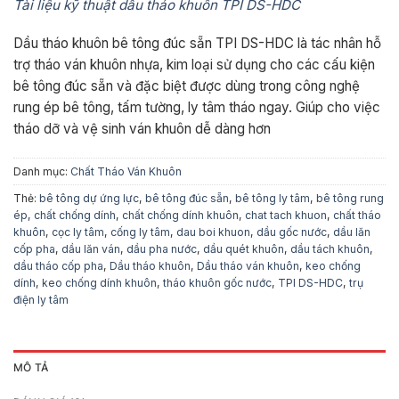
Tài liệu kỹ thuật dầu tháo khuôn TPI DS-HDC
Dầu tháo khuôn bê tông đúc sẵn TPI DS-HDC là tác nhân hỗ
trợ tháo ván khuôn nhựa, kim loại sử dụng cho các cấu kiện
bê tông đúc sẵn và đặc biệt được dùng trong công nghệ
rung ép bê tông, tấm tường, ly tâm tháo ngay. Giúp cho việc
tháo dỡ và vệ sinh ván khuôn dễ dàng hơn
Danh mục:
Chất Tháo Ván Khuôn
Thẻ:
bê tông dự ứng lực
,
bê tông đúc sẵn
,
bê tông ly tâm
,
bê tông rung
ép
,
chất chống dính
,
chất chống dính khuôn
,
chat tach khuon
,
chất tháo
khuôn
,
cọc ly tâm
,
cống ly tâm
,
dau boi khuon
,
dầu gốc nước
,
dầu lăn
cốp pha
,
dầu lăn ván
,
dầu pha nước
,
dầu quét khuôn
,
dầu tách khuôn
,
dầu tháo cốp pha
,
Dầu tháo khuôn
,
Dầu tháo ván khuôn
,
keo chống
dính
,
keo chống dính khuôn
,
tháo khuôn gốc nước
,
TPI DS-HDC
,
trụ
điện ly tâm
MÔ TẢ