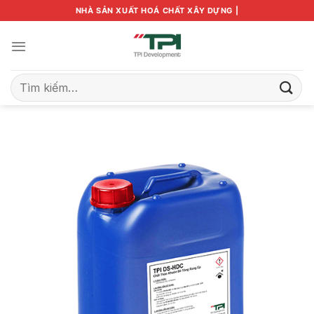
Bỏ
NHÀ SẢN XUẤT HOÁ CHẤT XÂY DỰNG |
qua
nội
dung
Tìm
kiếm: