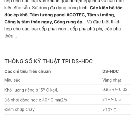
hợp cho các loại ván khuôn gỗ/nhôm/thép/nhựa và các cấu
kiện đúc sẵn. Sử dụng đa dạng công trình:
Các kiện bê tốc
đúc ép khô, Tấm tường panel ACOTEC, Tấm xi măng,
Cống ly tâm tháo ngay, Cống rung ép
…
Và đặc biệt thích
hợp cho các loại cốp pha nhôm, cốp pha phủ phi, cốp pha
thép…
THÔNG SỐ KỸ THUẬT TPI DS-HDC
Các chỉ tiêu Tiêu chuẩn
DS-HDC
Màu sắc
Vàng nhạt
o
0.85 +/- 0.03
Khối lượng riêng ở 15
C kg/L
o
3.1 +/- 0.5
Độ nhớt động học ở 40
C mm2/s
o
Điểm chớp cháy
>70
C