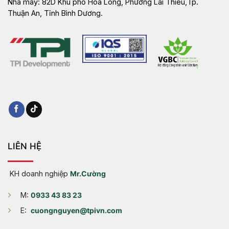
Nhà máy:
82D Khu phố Hòa Long, Phường Lái Thiêu,Tp.
Thuận An, Tỉnh Bình Dương.
LIÊN HỆ
KH doanh nghiệp
Mr.Cường
M:
0933 43 83 23
E:
cuongnguyen@tpivn.com