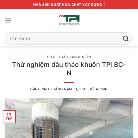
Bỏ
NHÀ SẢN XUẤT HOÁ CHẤT XÂY DỰNG |
qua
nội
dung
Tìm
kiếm:
CHẤT THÁO VÁN KHUÔN
Thử nghiệm dầu tháo khuôn TPI BC-
N
ĐĂNG VÀO
THÁNG NĂM 13, 2016
BỞI
ADMIN
13
Th5