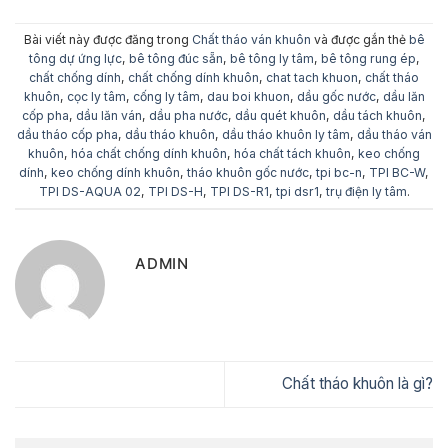
Bài viết này được đăng trong
Chất tháo ván khuôn
và được gắn thẻ
bê
tông dự ứng lực
,
bê tông đúc sẵn
,
bê tông ly tâm
,
bê tông rung ép
,
chất chống dính
,
chất chống dính khuôn
,
chat tach khuon
,
chất tháo
khuôn
,
cọc ly tâm
,
cống ly tâm
,
dau boi khuon
,
dầu gốc nước
,
dầu lăn
cốp pha
,
dầu lăn ván
,
dầu pha nước
,
dầu quét khuôn
,
dầu tách khuôn
,
dầu tháo cốp pha
,
dầu tháo khuôn
,
dầu tháo khuôn ly tâm
,
dầu tháo ván
khuôn
,
hóa chất chống dính khuôn
,
hóa chất tách khuôn
,
keo chống
dính
,
keo chống dính khuôn
,
tháo khuôn gốc nước
,
tpi bc-n
,
TPI BC-W
,
TPI DS-AQUA 02
,
TPI DS-H
,
TPI DS-R1
,
tpi dsr1
,
trụ điện ly tâm
.
ADMIN
Chất tháo khuôn là gì?