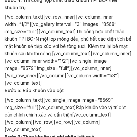
Bước 4: Thi công hợp chất tháo khuôn TPI BC-N lên
khuôn trụ
[/vc_column_text][vc_row_inner][vc_column_inner
width=”1/2″][vc_gallery interval=”3″ images=”8568″
img_size=”full”][vc_column_text]Thi công hợp chất tháo
khuôn TPI BC-N một lớp mỏng đều, phủ hết các diện tích bề
mặt khuôn sẽ tiếp xúc với bê tông tươi. Kiểm tra lại bê mặt
khuôn sau khi thi công.[/vc_column_text][/vc_column_inner]
[vc_column_inner width=”1/2″][vc_single_image
image=”8579″ img_size=”full”][/vc_column_inner]
[/vc_row_inner][/vc_column][vc_column width=”1/3″]
[vc_column_text]
Bước 5: Ráp khuôn vào cột
[/vc_column_text][vc_single_image image=”8569″
img_size=”full”][vc_column_text]Ráp khuôn vào vị trí cột
cân chỉnh chính xác và cẩn thận[/vc_column_text]
[/vc_column][/vc_row][vc_row][vc_column]
[vc_column_text]
Bước 6:
Tháo
khuôn
và
ghi
nhận
kết
quả