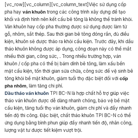
[vc_row][vc_column][vc_column_text]Việc sử dụng cốp
pha hay
ván khuôn
trong các công trình xây dựng để tạo
khối và định hình nên kết cấu bê tông là không thể tránh khỏi.
Ván khuôn hay cốp pha thường được sử dụng được làm từ
gỗ, nhôm, sắt thép. Sau thời gian bê tông đóng rắn, đủ điều
kiện, khuôn sẽ được tháo ra khỏi cấu kiện. Trước đây, khi dầu
tháo khuôn không được áp dụng, công đoạn này có thể mắt
nhiều thời gian, công sức, . Trong nhiều trường hợp, ván
khuôn / cốp pha có thể bị bám dính bê tông, làm xấu bền
mặt cấu kiện, tốn thời gian sửa chữa, công sức để vệ sinh bê
tông khỏi bề mặt khuôn, giảm tuổi thọ đặc biệt đối với
cốp
pha nhôm
, làm tăng chi phí.
Dầu tháo ván khuôn
TPI BC-N là hợp chất hỗ trợ giúp việc
tháo ván khuôn được dễ dàng nhanh chóng, bảo vệ bề mặt
cấu kiện, tăng tuổi thọ ván khuôn, giảm chi phí và đẩy nhanh
tiến độ thi công. Đặc biệt, chất tháo khuôn TPI BC-N có thể
ứng dụng bằng bình phun giúp đẩy nhanh tiến độ, nhân công,
lượng vật tư được tiết kiệm vượt trội.