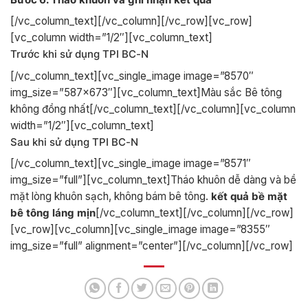
[/vc_column_text][/vc_column][/vc_row][vc_row]
[vc_column width=”1/2″][vc_column_text]
Trước khi sử dụng TPI BC-N
[/vc_column_text][vc_single_image image=”8570″
img_size=”587×673″][vc_column_text]Màu sắc Bê tông
không đồng nhất[/vc_column_text][/vc_column][vc_column
width=”1/2″][vc_column_text]
Sau khi sử dụng TPI BC-N
[/vc_column_text][vc_single_image image=”8571″
img_size=”full”][vc_column_text]Tháo khuôn dễ dàng và bề
mặt lòng khuôn sạch, không bám bê tông.
kết
quả
bề
mặt
bê
tông
láng
mịn
[/vc_column_text][/vc_column][/vc_row]
[vc_row][vc_column][vc_single_image image=”8355″
img_size=”full” alignment=”center”][/vc_column][/vc_row]