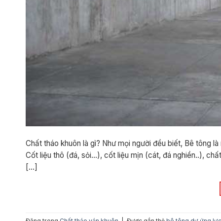
Chất tháo khuôn là gì? Như mọi người đều biết, Bê tông là
Cốt liệu thô (đá, sỏi…), cốt liệu mịn (cát, đá nghiền..), c
[…]
Đăng trong
Chất tháo ván khuôn
|
Được gắn thẻ
bê tông dự ứng lự