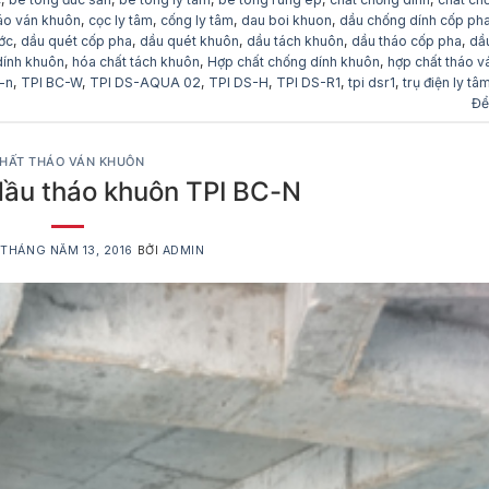
háo ván khuôn
,
cọc ly tâm
,
cống ly tâm
,
dau boi khuon
,
dầu chống dính cốp ph
ớc
,
dầu quét cốp pha
,
dầu quét khuôn
,
dầu tách khuôn
,
dầu tháo cốp pha
,
dầ
dính khuôn
,
hóa chất tách khuôn
,
Hợp chất chống dính khuôn
,
hợp chất tháo v
c-n
,
TPI BC-W
,
TPI DS-AQUA 02
,
TPI DS-H
,
TPI DS-R1
,
tpi dsr1
,
trụ điện ly tâ
Để
HẤT THÁO VÁN KHUÔN
ầu tháo khuôn TPI BC-N
O
THÁNG NĂM 13, 2016
BỞI
ADMIN