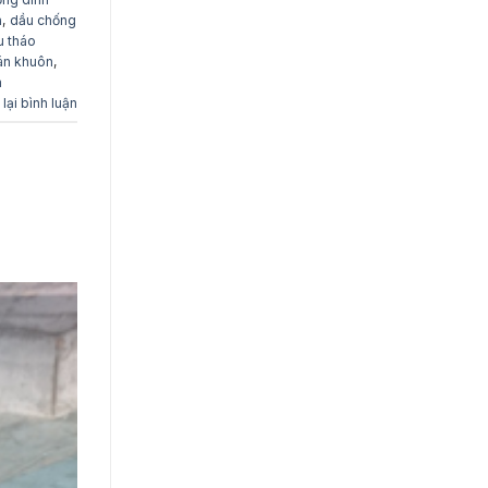
a
,
dầu chống
u tháo
án khuôn
,
m
 lại bình luận