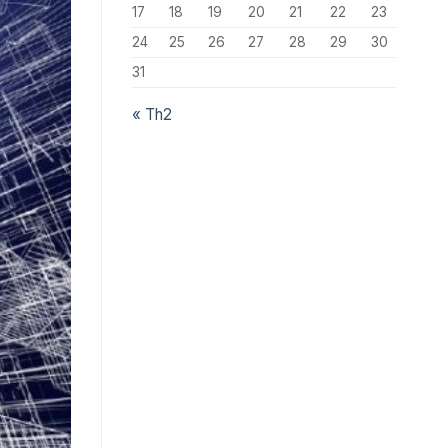
17
18
19
20
21
22
23
24
25
26
27
28
29
30
31
« Th2