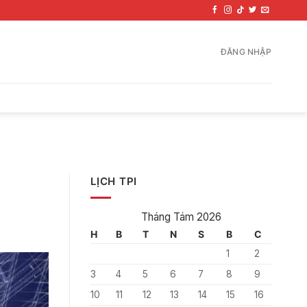
ĐĂNG NHẬP
LỊCH TPI
a
Tháng Tám 2026
H
B
T
N
S
B
C
1
2
3
4
5
6
7
8
9
10
11
12
13
14
15
16