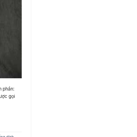
h phần:
được gọi
ống dính