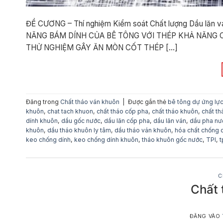
ĐỀ CƯƠNG – Thí nghiệm Kiểm soát Chất lượng Dầu l
NĂNG BÁM DÍNH CỦA BÊ TÔNG VỚI THÉP KHẢ NĂNG 
THỬ NGHIỆM GÂY ĂN MÒN CỐT THÉP […]
Đăng trong
Chất tháo ván khuôn
|
Được gắn thẻ
bê tông dự ứng lự
khuôn
,
chat tach khuon
,
chất tháo cốp pha
,
chất tháo khuôn
,
chất t
dính khuôn
,
dầu gốc nước
,
dầu lăn cốp pha
,
dầu lăn ván
,
dầu pha nư
khuôn
,
dầu tháo khuôn ly tâm
,
dầu tháo ván khuôn
,
hóa chất chống 
keo chống dính
,
keo chống dính khuôn
,
tháo khuôn gốc nước
,
TPI
,
t
C
Chất 
ĐĂNG VÀO