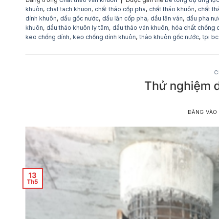
khuôn
,
chat tach khuon
,
chất tháo cốp pha
,
chất tháo khuôn
,
chất t
dính khuôn
,
dầu gốc nước
,
dầu lăn cốp pha
,
dầu lăn ván
,
dầu pha nư
khuôn
,
dầu tháo khuôn ly tâm
,
dầu tháo ván khuôn
,
hóa chất chống 
keo chống dính
,
keo chống dính khuôn
,
tháo khuôn gốc nước
,
tpi b
C
Thử nghiệm d
ĐĂNG VÀ
13
Th5