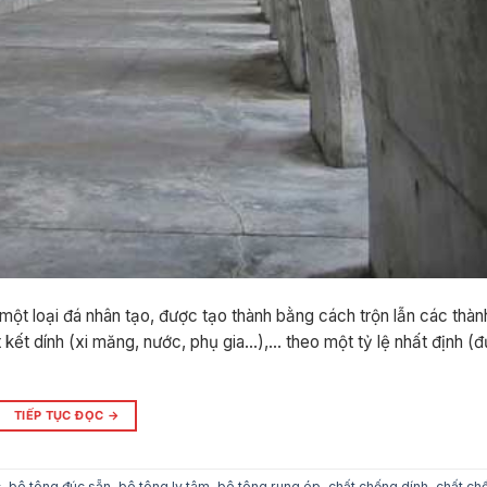
 một loại đá nhân tạo, được tạo thành bằng cách trộn lẫn các thàn
hất kết dính (xi măng, nước, phụ gia…),… theo một tỷ lệ nhất định (
TIẾP TỤC ĐỌC
→
c
,
bê tông đúc sẵn
,
bê tông ly tâm
,
bê tông rung ép
,
chất chống dính
,
chất ch