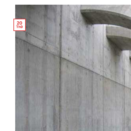
20
Th9