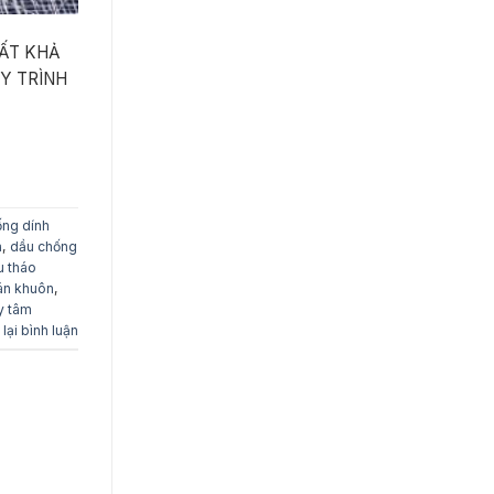
MẤT KHẢ
Y TRÌNH
ống dính
a
,
dầu chống
u tháo
án khuôn
,
ly tâm
 lại bình luận