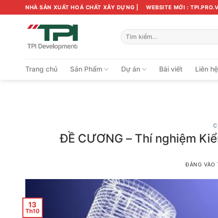
Bỏ
NHÀ SẢN XUẤT HOÁ CHẤT XÂY DỰNG |
WEBSITE MỚI : TPI.PRO.
qua
nội
Tìm
dung
kiếm:
Trang chủ
Sản Phẩm
Dự án
Bài viết
Liên h
C
ĐỀ CƯƠNG – Thí nghiệm Kiểm
ĐĂNG VÀO
13
Th10