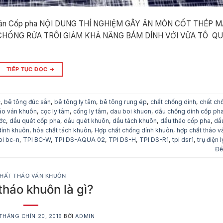
ăn ván Cốp pha NỘI DUNG THÍ NGHIỆM GÂY ĂN MÒN CỐT THÉP 
CHỐNG RỬA TRÔI GIẢM KHẢ NĂNG BÁM DÍNH VỚI VỮA TÔ QU
TIẾP TỤC ĐỌC
→
c
,
bê tông đúc sẵn
,
bê tông ly tâm
,
bê tông rung ép
,
chất chống dính
,
chất ch
háo ván khuôn
,
cọc ly tâm
,
cống ly tâm
,
dau boi khuon
,
dầu chống dính cốp ph
ớc
,
dầu quét cốp pha
,
dầu quét khuôn
,
dầu tách khuôn
,
dầu tháo cốp pha
,
dầ
dính khuôn
,
hóa chất tách khuôn
,
Hợp chất chống dính khuôn
,
hợp chất tháo v
pi bc-n
,
TPI BC-W
,
TPI DS-AQUA 02
,
TPI DS-H
,
TPI DS-R1
,
tpi dsr1
,
trụ điện 
Để
HẤT THÁO VÁN KHUÔN
tháo khuôn là gì?
THÁNG CHÍN 20, 2016
BỞI
ADMIN