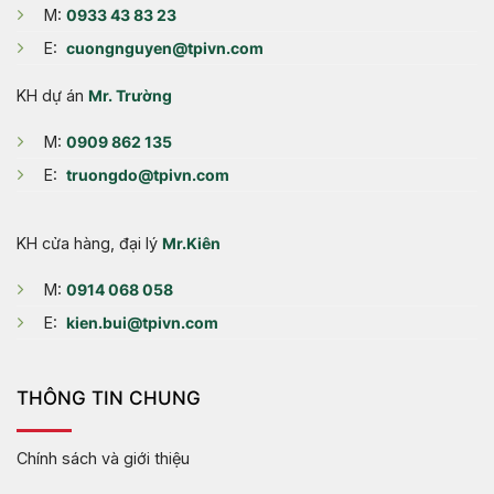
M:
0933 43 83 23
E:
cuongnguyen@tpivn.com
KH dự án
Mr. Trường
M:
0909 862 135
E:
truongdo@tpivn.com
KH cửa hàng, đại lý
Mr.Kiên
M:
0914 068 058
E:
kien.bui@tpivn.com
THÔNG TIN CHUNG
Chính sách và giới thiệu