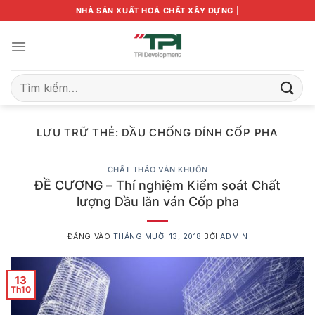
Bỏ
NHÀ SẢN XUẤT HOÁ CHẤT XÂY DỰNG |
qua
nội
dung
Tìm
kiếm:
LƯU TRỮ THẺ:
DẦU CHỐNG DÍNH CỐP PHA
CHẤT THÁO VÁN KHUÔN
ĐỀ CƯƠNG – Thí nghiệm Kiểm soát Chất
lượng Dầu lăn ván Cốp pha
ĐĂNG VÀO
THÁNG MƯỜI 13, 2018
BỞI
ADMIN
13
Th10