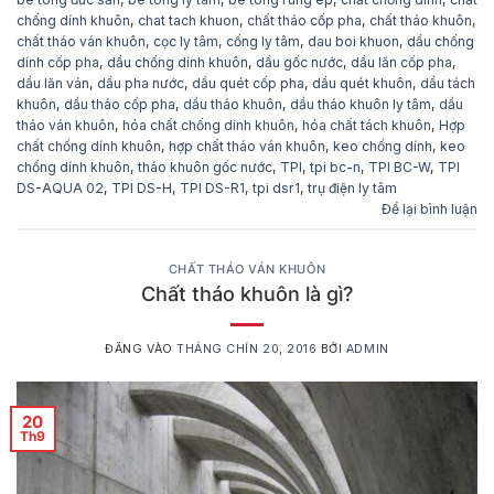
chống dính khuôn
,
chat tach khuon
,
chất tháo cốp pha
,
chất tháo khuôn
,
chất tháo ván khuôn
,
cọc ly tâm
,
cống ly tâm
,
dau boi khuon
,
dầu chống
dính cốp pha
,
dầu chống dính khuôn
,
dầu gốc nước
,
dầu lăn cốp pha
,
dầu lăn ván
,
dầu pha nước
,
dầu quét cốp pha
,
dầu quét khuôn
,
dầu tách
khuôn
,
dầu tháo cốp pha
,
dầu tháo khuôn
,
dầu tháo khuôn ly tâm
,
dầu
tháo ván khuôn
,
hóa chất chống dính khuôn
,
hóa chất tách khuôn
,
Hợp
chất chống dính khuôn
,
hợp chất tháo ván khuôn
,
keo chống dính
,
keo
chống dính khuôn
,
tháo khuôn gốc nước
,
TPI
,
tpi bc-n
,
TPI BC-W
,
TPI
DS-AQUA 02
,
TPI DS-H
,
TPI DS-R1
,
tpi dsr1
,
trụ điện ly tâm
Để lại bình luận
CHẤT THÁO VÁN KHUÔN
Chất tháo khuôn là gì?
ĐĂNG VÀO
THÁNG CHÍN 20, 2016
BỞI
ADMIN
20
Th9