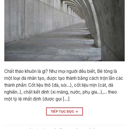
Chất tháo khuôn là gì? Như mọi người đều biết, Bê tông là
một loại đá nhân tạo, được tạo thành bằng cách trộn lẫn các
thành phần: Cốt liệu thô (đá, sỏi…), cốt liệu mịn (cát, đá
nghiền..), chất kết dính (xi măng, nước, phụ gia…),… theo
một tỷ lệ nhất định (được gọi […]
TIẾP TỤC ĐỌC
→