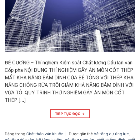
ĐỀ CƯƠNG – Thí nghiệm Kiểm soát Chất lượng Dầu lăn ván
Cốp pha NỘI DUNG THÍ NGHIỆM GÂY ĂN MÒN CỐT THÉP
MẤT KHẢ NĂNG BÁM DÍNH CỦA BÊ TÔNG VỚI THÉP KHẢ
NĂNG CHỐNG RỬA TRÔI GIẢM KHẢ NĂNG BÁM DÍNH VỚI
VỮA TÔ QUY TRÌNH THỬ NGHIỆM GÂY ĂN MÒN CỐT
THÉP […]
TIẾP TỤC ĐỌC
→
Đăng trong
Chất tháo ván khuôn
|
Được gắn thẻ
bê tông dự ứng lực
,
bê tông đúc sẵn
,
bê tông ly tâm
,
bê tông rung ép
,
chất chống dính
,
chất