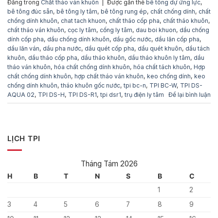
Đăng trong
Chất tháo ván khuôn
|
Được gắn thẻ
bê tông dự ứng lực
,
bê tông đúc sẵn
,
bê tông ly tâm
,
bê tông rung ép
,
chất chống dính
,
chất
chống dính khuôn
,
chat tach khuon
,
chất tháo cốp pha
,
chất tháo khuôn
,
chất tháo ván khuôn
,
cọc ly tâm
,
cống ly tâm
,
dau boi khuon
,
dầu chống
dính cốp pha
,
dầu chống dính khuôn
,
dầu gốc nước
,
dầu lăn cốp pha
,
dầu lăn ván
,
dầu pha nước
,
dầu quét cốp pha
,
dầu quét khuôn
,
dầu tách
khuôn
,
dầu tháo cốp pha
,
dầu tháo khuôn
,
dầu tháo khuôn ly tâm
,
dầu
tháo ván khuôn
,
hóa chất chống dính khuôn
,
hóa chất tách khuôn
,
Hợp
chất chống dính khuôn
,
hợp chất tháo ván khuôn
,
keo chống dính
,
keo
chống dính khuôn
,
tháo khuôn gốc nước
,
tpi bc-n
,
TPI BC-W
,
TPI DS-
AQUA 02
,
TPI DS-H
,
TPI DS-R1
,
tpi dsr1
,
trụ điện ly tâm
Để lại bình luận
LỊCH TPI
Tháng Tám 2026
H
B
T
N
S
B
C
1
2
3
4
5
6
7
8
9