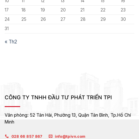
10
11
12
13
14
15
16
17
18
19
20
21
22
23
24
25
26
27
28
29
30
31
« Th2
CÔNG TY TNHH ĐẦU TƯ PHÁT TRIỂN TPI
Văn phòng:
52 Tân Hải, Phường 13, Quận Tân Bình,
Tp.Hồ Chí
Minh
028 66 857 867
info@tpivn.com